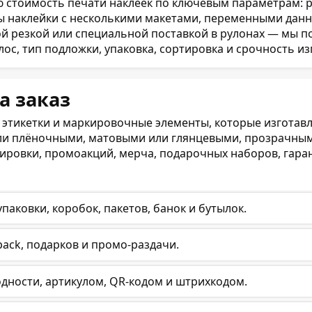
тоимость печати наклеек по ключевым параметрам: разм
ы наклейки с несколькими макетами, переменными данн
й резкой или специальной поставкой в рулонах — мы п
лос, тип подложки, упаковка, сортировка и срочность из
а заказ
 этикетки и маркировочные элементы, которые изготавл
ли плёночными, матовыми или глянцевыми, прозрачным
ркировки, промоакций, мерча, подарочных наборов, гар
аковки, коробок, пакетов, банок и бутылок.
pack, подарков и промо-раздачи.
годности, артикулом, QR-кодом и штрихкодом.