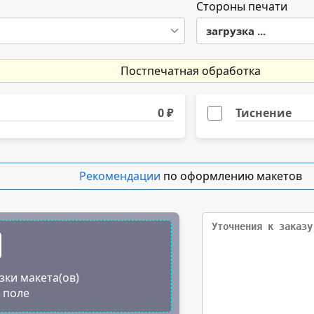
50
Стороны печати
загрузка ...
100
200
Постпечатная обработка
300
0 ₽
Тиснение
500
1000
Рекомендации
по оформлению макетов
1500
2000
зки макета(ов)
о поле