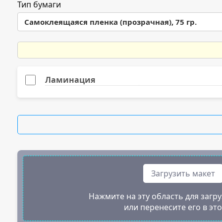
Диаметр 40 мм
Тип бумаги
Самоклеящаяся пленка (прозрачная), 75 гр.
Диаметр 50 мм
Самоклеящаяся пленка (прозрачная), 75 гр.
Диаметр 60 мм
Самоклеящаяся пленка белая (матовая), 75 гр.
Диаметр 70 мм
Ламинация
Самоклеящаяся пленка белая (глянец), 117 гр.
Диаметр 80 мм
Самоклеящаяся бумага, 80 гр.
Диаметр 90 мм
Диаметр 100 мм
Загрузить макет
Нажмите на эту область для загру
или перенесите его в эт