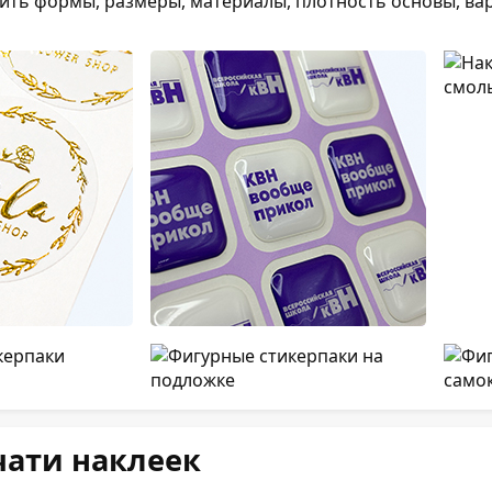
ть формы, размеры, материалы, плотность основы, вар
чати наклеек