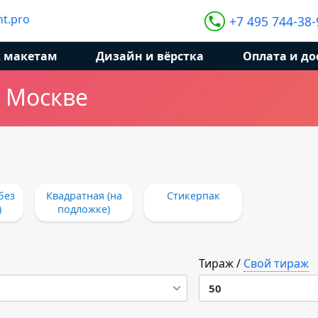
t.pro
+7 495 744-38-
к макетам
Дизайн и вёрстка
Оплата и до
в Москве
без
Квадратная (на
Стикерпак
)
подложке)
Тираж
/
Свой тираж
50