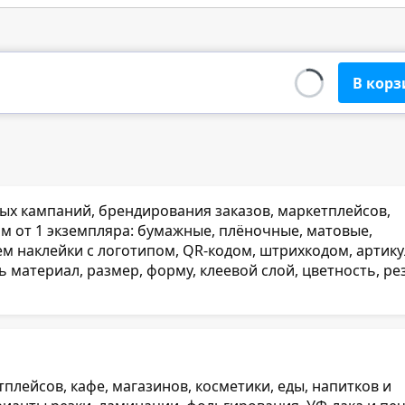
В корз
ных кампаний, брендирования заказов, маркетплейсов,
 от 1 экземпляра: бумажные, плёночные, матовые,
ем наклейки с логотипом, QR-кодом, штрихкодом, артику
атериал, размер, форму, клеевой слой, цветность, рез
лейсов, кафе, магазинов, косметики, еды, напитков и