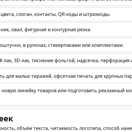
цвета, слоган, контакты, QR-коды и штрихкоды.
ник, овал, фигурная и контурная резка.
поштучно, в рулонах, стикерпаками или комплектами.
-лак, 3D-лак, тиснение фольгой, надсечка, перфорация 
ь для малых тиражей, офсетная печать для крупных па
ь новую линейку товаров или подготовить рекламный ко
еек
хность, объём текста, читаемость логотипа, способ нан