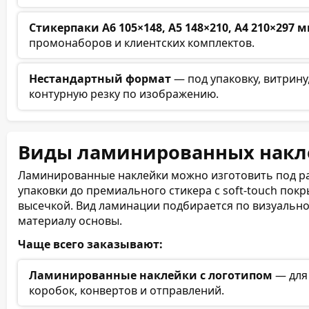
Стикерпаки А6 105×148, А5 148×210, А4 210×297 
промонаборов и клиентских комплектов.
Нестандартный формат
— под упаковку, витрину
контурную резку по изображению.
Виды ламинированных накл
Ламинированные наклейки можно изготовить под раз
упаковки до премиального стикера с soft-touch пок
высечкой. Вид ламинации подбирается по визуально
материалу основы.
Чаще всего заказывают:
Ламинированные наклейки с логотипом
— для 
коробок, конвертов и отправлений.