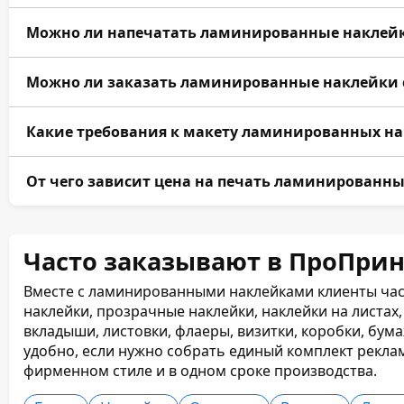
защитной ламинацией. Такой вариант подходит для б
уличного применения и активного использования.
Доступны круглые, квадратные, прямоугольные, ова
Можно ли напечатать ламинированные наклейк
Можно сделать резку по логотипу, силуэту изображ
шаблону.
Да, мы печатаем ламинированные наклейки с логот
Можно ли заказать ламинированные наклейки 
контактами, QR-кодом, штрихкодом, промокодом, 
Да, простые цифровые тиражи с готовым макетом мо
Какие требования к макету ламинированных на
материал и ламинат есть в наличии. Стандартный ср
макета занимает 1–2 дня.
Принимаем PDF, AI, CDR и TIFF. Цветовая модель — 
От чего зависит цена на печать ламинированны
кривых, вылеты — от 3 мм, безопасные зоны — от 5 м
краска должны быть на отдельных слоях.
Цена зависит от размера, тиража, материала, типа 
цветности, УФ-лака, тиснения фольгой, переменных
Часто заказывают в ПроПрин
изготовления.
Вместе с ламинированными наклейками клиенты час
наклейки, прозрачные наклейки, наклейки на листах,
вкладыши, листовки, флаеры, визитки, коробки, бум
удобно, если нужно собрать единый комплект рекла
фирменном стиле и в одном сроке производства.