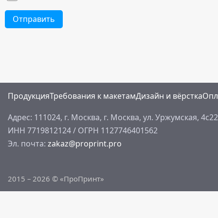
Отправить
Продукция
Требования к макетам
Дизайн и вёрстка
Опл
Адрес: 111024, г. Москва,
г. Москва, ул. Уржумская, 4с22
ИНН 7719812124
/
ОГРН 1127746401562
Эл. почта:
zakaz@proprint.pro
2015 – 2026 © «ПроПринт»