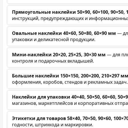
Прямоугольные наклейки 50×90, 60×100, 90×50, 
инструкций, предупреждающих и информационных
Овальные наклейки 40×60, 50×80, 60×90 мм
— для
упаковки и деликатесной продукции.
Мини-наклейки 20×20, 25×25, 30×30 мм
— для пл
контроля и подарочных вкладышей.
Большие наклейки 150×150, 200×200, 210×297 м
оформления, коробов, стендов и рекламных задач.
Наклейки для упаковки 40×40, 50×50, 60×60, 50×
магазинов, маркетплейсов и корпоративных отпра
Этикетки для товаров 58×40, 70×50, 90×60, 100×
годности, штрихкода и маркировки.