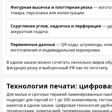
Фигурная высечка и плоттерная резка
— изгото
товара, персонажа или иллюстрации.
Скругление углов, надсечка и перфорация
— уд
аккуратная подача.
Переменные данные
— QR-коды, штрихкоды, ном
изготовления и индивидуальная маркировка.
В одном заказе можно сочетать несколько видов обр
фигурную резку и выборочный УФ-лак по логотипу.
Технология печати: цифрова
Для малых и срочных тиражей ламинированных нак
подходит для партий от 1 до 500 экземпляров, тесто
макетов в одном заказе. Цифровая технология удобн
промокодами, нумерацией, переменными данными и