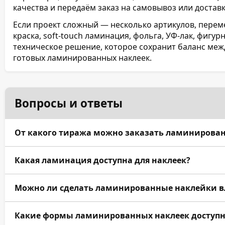
качества и передаём заказ на самовывоз или доставк
Если проект сложный — несколько артикулов, перем
краска, soft-touch ламинация, фольга, УФ-лак, фигу
техническое решение, которое сохранит баланс ме
готовых ламинированных наклеек.
Вопросы и ответы
От какого тиража можно заказать ламинирова
Мы изготавливаем ламинированные наклейки от 1 э
Какая ламинация доступна для наклеек?
используем цифровую печать, для оптовых тиражей
Доступна матовая, глянцевая и soft-touch ламинаци
Можно ли сделать ламинированные наклейки 
усиливает насыщенность цвета, soft-touch создаёт
Да, для влагостойких наклеек лучше использовать 
Какие формы ламинированных наклеек доступ