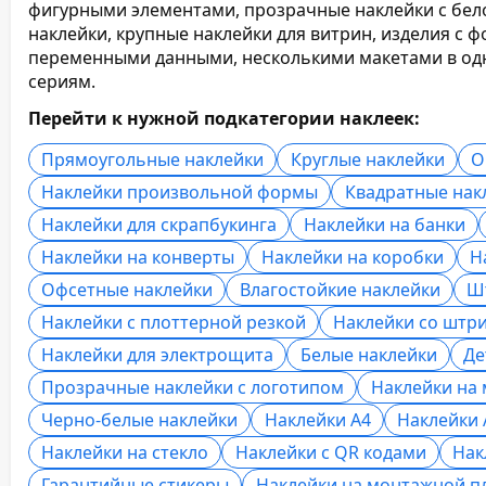
фигурными элементами, прозрачные наклейки с бел
наклейки, крупные наклейки для витрин, изделия с 
переменными данными, несколькими макетами в од
сериям.
Перейти к нужной подкатегории наклеек:
Прямоугольные наклейки
Круглые наклейки
О
Наклейки произвольной формы
Квадратные нак
Наклейки для скрапбукинга
Наклейки на банки
Наклейки на конверты
Наклейки на коробки
Н
Офсетные наклейки
Влагостойкие наклейки
Ш
Наклейки с плоттерной резкой
Наклейки со штр
Наклейки для электрощита
Белые наклейки
Де
Прозрачные наклейки с логотипом
Наклейки на
Черно-белые наклейки
Наклейки А4
Наклейки 
Наклейки на стекло
Наклейки с QR кодами
Нак
Гарантийные стикеры
Наклейки на монтажной п