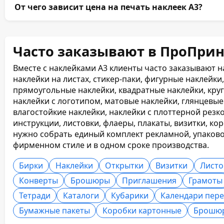
Принимаем PDF, AI, CDR и TIFF. Цветовая модель — 
От чего зависит цена на печать наклеек А3?
кривых, вылеты — от 3 мм, безопасные зоны — от 5 м
краска должны быть на отдельных слоях. Для листо
Цена зависит от тиража, материала, количества элем
расстояние между контурами.
ламинации, УФ-лака, тиснения фольгой, переменных 
Часто заказывают в ПроПрин
срочности изготовления.
Вместе с наклейками А3 клиенты часто заказывают на
наклейки на листах, стикер-паки, фигурные наклейк
прямоугольные наклейки, квадратные наклейки, кру
наклейки с логотипом, матовые наклейки, глянцевы
влагостойкие наклейки, наклейки с плоттерной резк
инструкции, листовки, флаеры, плакаты, визитки, ко
нужно собрать единый комплект рекламной, упаково
фирменном стиле и в одном сроке производства.
Бирки
Наклейки
Открытки
Визитки
Листо
Конверты
Брошюры
Приглашения
Грамоты
Тетради
Каталоги
Кубарики
Календари пер
Бумажные пакеты
Коробки картонные
Брошю