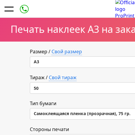
Печать наклеек А3 на зак
Размер
/
Свой размер
А3
А3
Тираж
/
Свой тираж
50
50
Тип бумаги
Самоклеящаяся пленка (прозрачная), 75 гр.
100
Самоклеящаяся пленка (прозрачная), 75 гр.
Стороны печати
200