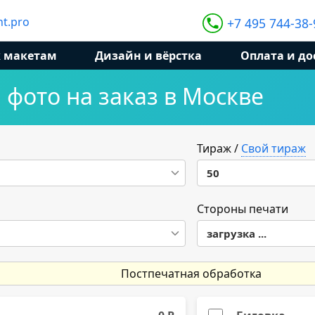
t.pro
+7 495 744-38-
к макетам
Дизайн и вёрстка
Оплата и до
 фото на заказ в Москве
Тираж
/
Свой тираж
50
50
Стороны печати
загрузка ...
100
200
Постпечатная обработка
300