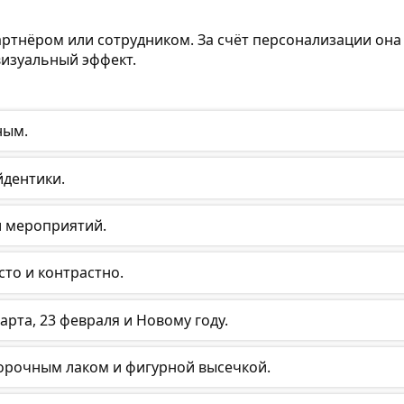
артнёром или сотрудником. За счёт персонализации она
визуальный эффект.
ным.
йдентики.
и мероприятий.
то и контрастно.
рта, 23 февраля и Новому году.
орочным лаком и фигурной высечкой.