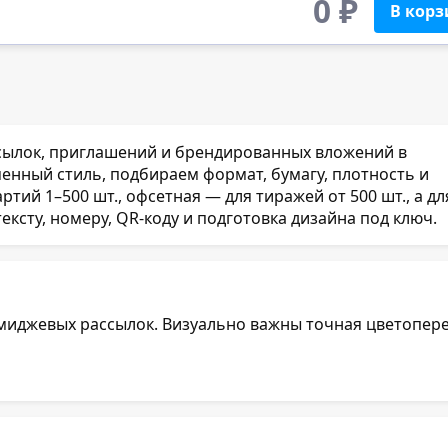
0
₽
В корз
ссылок, приглашений и брендированных вложений в
нный стиль, подбираем формат, бумагу, плотность и
тий 1–500 шт., офсетная — для тиражей от 500 шт., а дл
сту, номеру, QR-коду и подготовка дизайна под ключ.
миджевых рассылок. Визуально важны точная цветопере