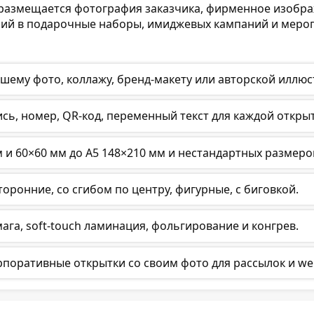
размещается фотография заказчика, фирменное изображ
ий в подарочные наборы, имиджевых кампаний и мероп
шему фото, коллажу, бренд-макету или авторской иллюс
сь, номер, QR-код, переменный текст для каждой открыт
 и 60×60 мм до А5 148×210 мм и нестандартных размеро
оронние, со сгибом по центру, фигурные, с биговкой.
га, soft-touch ламинация, фольгирование и конгрев.
оративные открытки со своим фото для рассылок и we