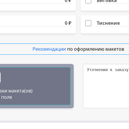
0 ₽
Биговка
500
1000
0 ₽
Тиснение
1500
Рекомендации
по оформлению макетов
2000
зки макета(ов)
о поле