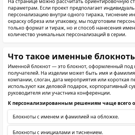
На странице можно рассчитать ориентировочную ст
86 (43 листа)
параметрам. Если проект предполагает индивидуаль
персонализацию внутри одного тиража, тиснение ин
88 (44 листа)
окраску обреза или упаковку, мы подготовим персон
только формат и тираж, но и способ нанесения имен
90 (45 листов)
количество уникальных персонализаций в серии.
92 (46 листов)
Что такое именные блокнот
94 (47 листов)
Именной блокнот — это блокнот, оформленный под 
96 (48 листов)
получателей. На изделии может быть имя и фамилия,
компании, слоган, дата мероприятия или короткая п
98 (49 листов)
используют как деловой подарок, корпоративный сув
руководителя или участника конференции.
100 (50 листов)
К персонализированным решениям чаще всего о
102 (51 лист)
Блокноты с именем и фамилией на обложке.
104 (52 листа)
Блокноты с инициалами и тиснением.