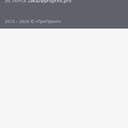
Эл. почта:
zakaz@proprint.pro
2015 – 2026 © «ПроПринт»