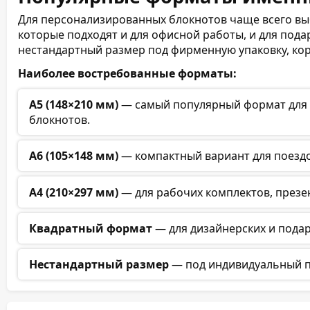
Для персонализированных блокнотов чаще всего в
146 (73 листа)
которые подходят и для офисной работы, и для под
нестандартный размер под фирменную упаковку, ко
148 (74 листа)
Наиболее востребованные форматы:
150 (75 листов)
А5 (148×210 мм)
— самый популярный формат для 
152 (76 листов)
блокнотов.
154 (77 листов)
А6 (105×148 мм)
— компактный вариант для поездо
156 (78 листов)
А4 (210×297 мм)
— для рабочих комплектов, презе
158 (79 листов)
Квадратный формат
— для дизайнерских и пода
160 (80 листов)
Нестандартный размер
— под индивидуальный п
162 (81 лист)
164 (82 листа)