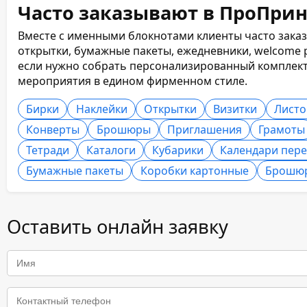
способа нанесения персонализации и отделки. Чем
Часто заказывают в ПроПрин
оформление, тем выше стоимость экземпляра.
Вместе с именными блокнотами клиенты часто заказ
открытки, бумажные пакеты, ежедневники, welcome 
если нужно собрать персонализированный комплект 
мероприятия в едином фирменном стиле.
Бирки
Наклейки
Открытки
Визитки
Листо
Конверты
Брошюры
Приглашения
Грамоты
Тетради
Каталоги
Кубарики
Календари пер
Бумажные пакеты
Коробки картонные
Брошю
Оставить онлайн заявку