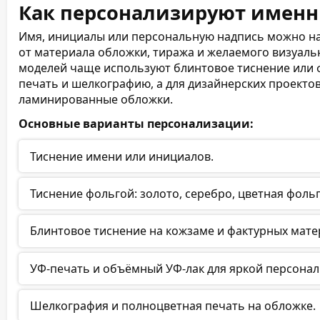
Как персонализируют имен
166 (83 листа)
Имя, инициалы или персональную надпись можно н
от материала обложки, тиража и желаемого визуаль
168 (84 листа)
моделей чаще используют блинтовое тиснение или 
печать и шелкографию, а для дизайнерских проект
170 (85 листов)
ламинированные обложки.
Основные варианты персонализации:
172 (86 листов)
Тиснение имени или инициалов.
174 (87 листов)
176 (88 листов)
Тиснение фольгой: золото, серебро, цветная фольг
178 (89 листов)
Блинтовое тиснение на кожзаме и фактурных мате
180 (90 листов)
УФ-печать и объёмный УФ-лак для яркой персонал
182 (91 лист)
Шелкография и полноцветная печать на обложке.
184 (92 листа)