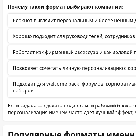
126 (63 листа)
Почему такой формат выбирают компании:
Блокнот выглядит персональным и более ценным д
128 (64 листа)
130 (65 листов)
Хорошо подходит для руководителей, сотрудников 
132 (66 листов)
Работает как фирменный аксессуар и как деловой 
134 (67 листов)
Позволяет сочетать личную персонализацию с ко
136 (68 листов)
Подходит для welcome pack, форумов, корпорати
138 (69 листов)
наборов.
140 (70 листов)
Если задача — сделать подарок или рабочий блокн
персонализация именем часто даёт лучший эффект, 
142 (71 лист)
144 (72 листа)
Популярные форматы именн