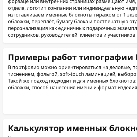
форзаце или внутренних страницах размещают имя,
отдела, логотип компании или индивидуальную над
68 (34 листа)
изготавливаем именные блокноты тиражом от 1 экз
обложки, переплёт, бумагу блока и постпечатную от
70 (35 листов)
персонализация как единичных подарочных экземпля
сотрудников, руководителей, клиентов и участников
72 (36 листов)
Примеры работ типографии
74 (37 листов)
В портфолио можно ориентироваться на деловые, 
76 (38 листов)
тиснением, фольгой, soft-touch ламинацией, выбор
Такой же подход подходит и для именных блокнотов
78 (39 листов)
обложки, способ нанесения имени и формат изделия
80 (40 листов)
82 (41 лист)
84 (42 листа)
Калькулятор именных блокн