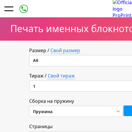
Печать именных блокното
Размер
/
Свой размер
А6
А6
Тираж
/
Свой тираж
1
А5
1
Сборка на пружину
А4
Пружина
5
Пружина
Страницы
10