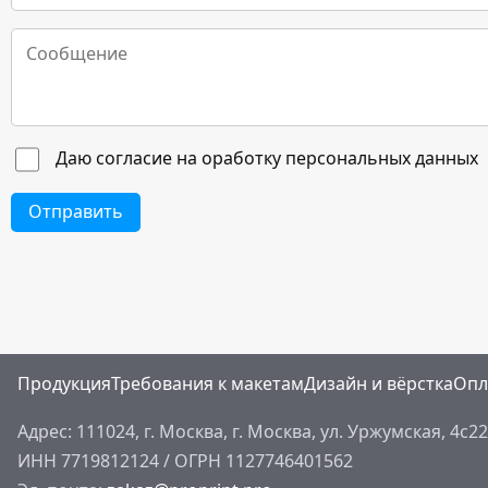
Даю согласие на оработку персональных данных
Отправить
Продукция
Требования к макетам
Дизайн и вёрстка
Опл
Адрес: 111024, г. Москва,
г. Москва, ул. Уржумская, 4с22
ИНН 7719812124
/
ОГРН 1127746401562