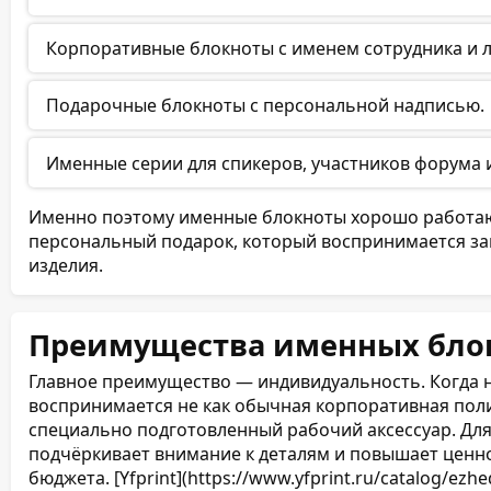
106 (53 листа)
Корпоративные блокноты с именем сотрудника и 
108 (54 листа)
Подарочные блокноты с персональной надписью.
110 (55 листов)
Именные серии для спикеров, участников форума 
112 (56 листов)
114 (57 листов)
Именно поэтому именные блокноты хорошо работают
персональный подарок, который воспринимается за
116 (58 листов)
изделия.
118 (59 листов)
Преимущества именных бло
120 (60 листов)
Главное преимущество — индивидуальность. Когда н
воспринимается не как обычная корпоративная поли
122 (61 лист)
специально подготовленный рабочий аксессуар. Для 
подчёркивает внимание к деталям и повышает ценн
124 (62 листа)
бюджета. [Yfprint](https://www.yfprint.ru/catalog/ezhed