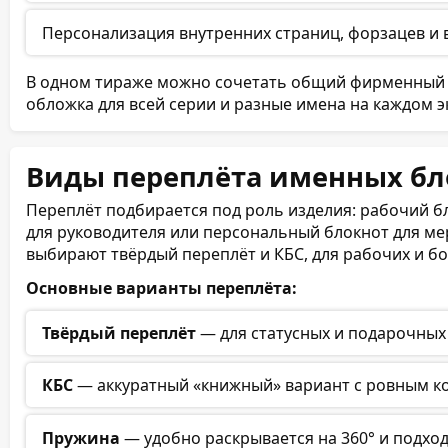
Персонализация внутренних страниц, форзацев и 
186 (93 листа)
В одном тираже можно сочетать общий фирменный 
188 (94 листа)
обложка для всей серии и разные имена на каждом э
190 (95 листов)
Виды переплёта именных бл
192 (96 листов)
Переплёт подбирается под роль изделия: рабочий б
194 (97 листов)
для руководителя или персональный блокнот для м
выбирают твёрдый переплёт и КБС, для рабочих и бо
196 (98 листов)
Основные варианты переплёта:
198 (99 листов)
Твёрдый переплёт
— для статусных и подарочных
200 (100 листов)
КБС
— аккуратный «книжный» вариант с ровным к
Пружина
— удобно раскрывается на 360° и подход