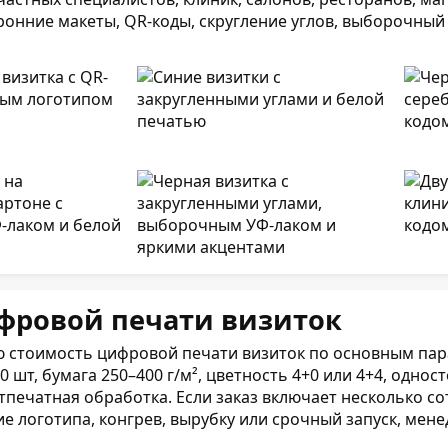
ронние макеты, QR-коды, скругление углов, выборочный 
фровой печати визиток
 стоимость цифровой печати визиток по основным пар
500 шт, бумага 250–400 г/м², цветность 4+0 или 4+4, одно
стпечатная обработка. Если заказ включает несколько 
ие логотипа, конгрев, вырубку или срочный запуск, мен