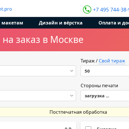
t.pro
+7 495 744-38-
к макетам
Дизайн и вёрстка
Оплата и до
на заказ в Москве
Тираж
/
Свой тираж
50
50
Стороны печати
загрузка ...
100
200
Постпечатная обработка
300