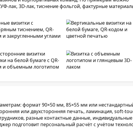
УФ-лак, 3D-лак, тиснение фольгой, фактурные материал
аметрам: формат 90×50 мм, 85×55 мм или нестандартны
сторонняя или двухсторонняя печать, ламинация, soft-tou
сотрудников, разные контактные данные, индивидуальные
еджер подготовит персональный расчёт с учётом технол