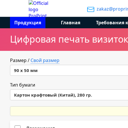
zakaz@proprin
Продукция
Главная
Требования 
Цифровая печать визиток 
Размер
/
Свой размер
90 х 50 мм
90 х 50 мм
Тип бумаги
Картон крафтовый (Китай), 280 гр.
85 х 55 мм
Картон крафтовый (Китай), 280 гр.
Majestic белый мрамор перламутровый, 300 гр.