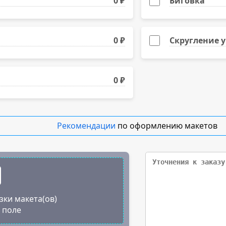
0 ₽
Биговка
500
1000
0 ₽
Скругление у
1500
0 ₽
2000
Рекомендации
по оформлению макетов
зки макета(ов)
о поле