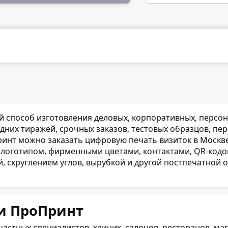
й способ изготовления деловых, корпоративных, персо
едних тиражей, срочных заказов, тестовых образцов, пе
инт можно заказать цифровую печать визиток в Москве 
4, логотипом, фирменными цветами, контактами, QR-код
 скруглением углов, вырубкой и другой постпечатной о
и ПроПринт
 частных специалистов, клиник, салонов, ресторанов, 