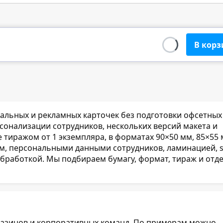
В корз
нальных и рекламных карточек без подготовки офсетных
рсонализации сотрудников, нескольких версий макета и
тиражом от 1 экземпляра, в форматах 90×50 мм, 85×55 
ом, персональными данными сотрудников, ламинацией, s
бработкой. Мы подбираем бумагу, формат, тираж и отд
магазинов и корпоративных команд. По примерам можно