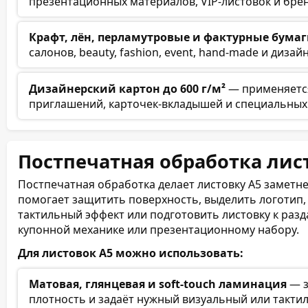
презентационных материалов, VIP-листовок и бре
Крафт, лён, перламутровые и фактурные бума
салонов, beauty, fashion, event, hand-made и дизай
Дизайнерский картон до 600 г/м²
— применяется
приглашений, карточек-вкладышей и специальных
Постпечатная обработка лис
Постпечатная обработка делает листовку А5 заметне
помогает защитить поверхность, выделить логотип,
тактильный эффект или подготовить листовку к разда
купонной механике или презентационному набору.
Для листовок А5 можно использовать:
Матовая, глянцевая и soft-touch ламинация
— з
плотность и задаёт нужный визуальный или такти