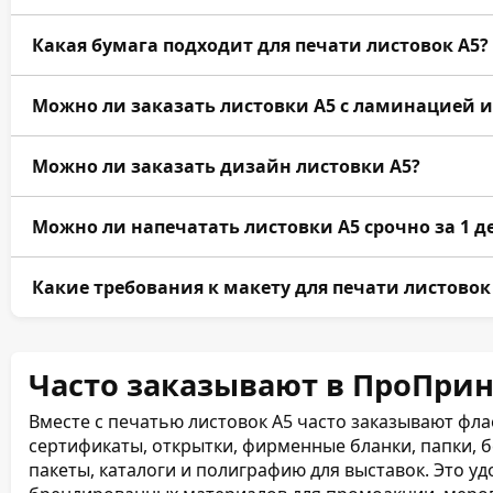
цифровая печать 1–500 шт., а для крупных партий о
Да, можно заказать листовки А5 с QR-кодами, про
Какая бумага подходит для печати листовок А5?
ссылками на сайт, мессенджеры, форму регистрации,
онлайн-запись.
Для листовок А5 подходят мелованная бумага 90–170 
Можно ли заказать листовки А5 с ламинацией 
бумага и дизайнерские материалы. Для premium-за
картон до 600 г/м².
Да, возможна матовая, глянцевая и soft-touch лами
Можно ли заказать дизайн листовки А5?
углов, биговка, перфорация, тиснение фольгой и дру
Да, можно заказать дизайн листовки А5 под ключ. Р
Можно ли напечатать листовки А5 срочно за 1 д
поэтому лучше заранее подготовить текст, логотип,
Да, срочная печать листовок А5 за 1 день возможна
Какие требования к макету для печати листовок
параметрах, наличии выбранной бумаги и свободно
Макет лучше присылать в PDF, AI, CDR или TIFF, в ц
dpi, вылетами от 3 мм, безопасными зонами от 5 мм
Часто заказывают в ПроПрин
тиснения нужны отдельные векторные слои.
Вместе с печатью листовок А5 часто заказывают фла
сертификаты, открытки, фирменные бланки, папки, 
пакеты, каталоги и полиграфию для выставок. Это у