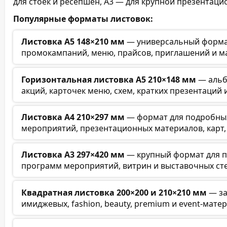
для стоек и ресепшен, А3 — для крупной презентаци
Популярные форматы листовок:
Листовка А5 148×210 мм
— универсальный формат 
промокампаний, меню, прайсов, приглашений и ма
Горизонтальная листовка А5 210×148 мм
— альб
акций, карточек меню, схем, кратких презентаций
Листовка А4 210×297 мм
— формат для подробны
мероприятий, презентационных материалов, карт,
Листовка А3 297×420 мм
— крупный формат для п
программ мероприятий, витрин и выставочных ст
Квадратная листовка 200×200 и 210×210 мм
— за
имиджевых, fashion, beauty, premium и event-мате