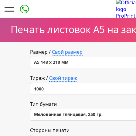
Печать листовок А5 на за
Размер
/
Свой размер
А5 148 х 210 мм
А5 148 х 210 мм
Тираж
/
Свой тираж
1000
А6 105 х 148 мм
1000
Тип бумаги
А7 74 х 105 мм
Мелованная глянцевая, 250 гр.
1500
А4 210 х 297 мм
Мелованная глянцевая, 250 гр.
Стороны печати
2000