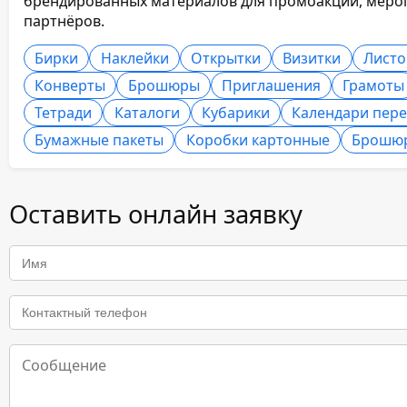
брендированных материалов для промоакции, мероп
партнёров.
Бирки
Наклейки
Открытки
Визитки
Листо
Конверты
Брошюры
Приглашения
Грамоты
Тетради
Каталоги
Кубарики
Календари пер
Бумажные пакеты
Коробки картонные
Брошю
Оставить онлайн заявку