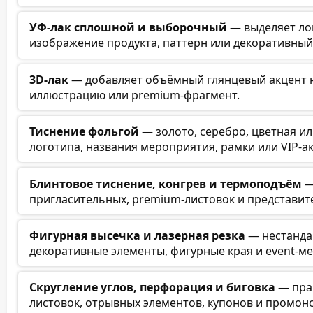
УФ-лак сплошной и выборочный
— выделяет лог
изображение продукта, паттерн или декоративный
3D-лак
— добавляет объёмный глянцевый акцент на
иллюстрацию или premium-фрагмент.
Тиснение фольгой
— золото, серебро, цветная и
логотипа, названия мероприятия, рамки или VIP-а
Блинтовое тиснение, конгрев и термоподъём
—
пригласительных, premium-листовок и представит
Фигурная высечка и лазерная резка
— нестандар
декоративные элементы, фигурные края и event-ме
Скругление углов, перфорация и биговка
— пра
листовок, отрывных элементов, купонов и промон