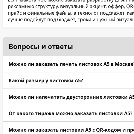
рекламную структуру, визуальный акцент, оффер, QR-
прайс и финальные файлы, а технолог подскажет, ка
лучше подойдут под бюджет, сроки и нужный визуал
Вопросы и ответы
Можно ли заказать печать листовок А5 в Москве
Да, в ПроПринт можно заказать печать и изготовлен
Какой размер у листовки А5?
малыми тиражами 1–500 шт. на цифровой печати и к
Стандартный размер листовки А5 — 148×210 мм. Для
Можно ли напечатать двусторонние листовки А
ориентация 210×148 мм.
Да, можно заказать односторонние и двусторонние 
От какого тиража можно заказать листовки А5?
сообщения подходит 4+0, а для подробной информа
условий акции — 4+4.
Листовки А5 можно заказать от 1 экземпляра. Для м
Можно ли заказать листовки А5 с QR-кодом и п