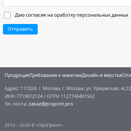
Даю согласие на оработку персональных данных
Отправить
Продукция
Требования к макетам
Дизайн и вёрстка
Опл
Адрес: 111024, г. Москва,
г. Москва, ул. Уржумская, 4с22
ИНН 7719812124
/
ОГРН 1127746401562
Эл. почта:
zakaz@proprint.pro
2015 – 2026 © «ПроПринт»