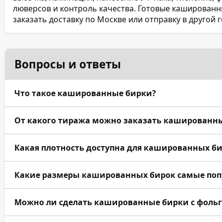
люверсов и контроль качества. Готовые каширован
заказать доставку по Москве или отправку в другой г
Вопросы и ответы
Что такое кашированные бирки?
Кашированные бирки — это плотные ярлыки, изгото
От какого тиража можно заказать кашированн
нескольких слоёв бумаги или картона. За счёт этого
премиальной.
Мы изготавливаем кашированные бирки от 1 экземп
Какая плотность доступна для кашированных б
подходит цифровая печать, для оптовых партий от 
Обычно используются материалы 250–400 г/м² с по
Какие размеры кашированных бирок самые поп
кашированной бирки может достигать 600 г/м² в за
бумаги.
Чаще всего заказывают 50×90, 60×100, 70×120 и 80×
Можно ли сделать кашированные бирки с фольг
подробной информации можно выбрать 90×140, 100