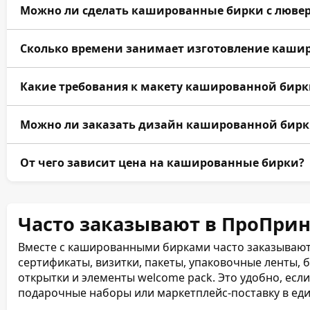
Да, доступны тиснение фольгой золотом, серебром,
Можно ли сделать кашированные бирки с люве
блинтовое тиснение, конгрев, УФ-лак, 3D-лак, soft-
Да, плотная кашированная основа хорошо подходит 
Сколько времени занимает изготовление каши
люверсов. Также можно подобрать шнурок, ленту, б
Стандартный срок изготовления — от 2–3 рабочих д
Какие требования к макету кашированной бирк
фольгой, конгревом, люверсами, высечкой и неско
времени.
Файл желательно предоставить в PDF, AI, CDR или T
Можно ли заказать дизайн кашированной бирк
300 dpi, вылеты от 3 мм, безопасные зоны от 5 мм, 
линия реза, высечка и отверстия должны быть на от
Да, дизайнеры ПроПринт могут разработать бирку п
От чего зависит цена на кашированные бирки?
бумагу, отделку, логотип, QR-код, штрихкод, цветову
На цену влияют формат, тираж, бумага, количество с
отверстия, люверсы, высечка, ламинация, УФ-лак, т
Часто заказывают в ПроПрин
срочность.
Вместе с кашированными бирками часто заказывают 
сертификаты, визитки, пакеты, упаковочные ленты,
открытки и элементы welcome pack. Это удобно, есл
подарочные наборы или маркетплейс-поставку в ед