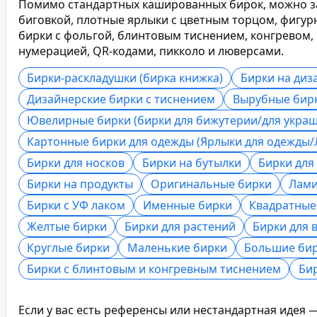
Помимо стандартных кашированных бирок, можно за
биговкой, плотные ярлыки с цветным торцом, фигур
бирки с фольгой, блинтовым тиснением, конгревом
нумерацией, QR-кодами, пикколо и люверсами.
Бирки-раскладушки (бирка книжка)
Бирки на диз
Дизайнерские бирки с тиснением
Вырубные бирк
Ювелирные бирки (бирки для бижутерии/для укра
Картонные бирки для одежды (Ярлыки для одежды/
Бирки для носков
Бирки на бутылки
Бирки для
Бирки на продукты
Оригинальные бирки
Лами
Бирки с УФ лаком
Именные бирки
Квадратные
Желтые бирки
Бирки для растений
Бирки для 
Круглые бирки
Маленькие бирки
Большие би
Бирки с блинтовым и конгревным тиснением
Би
Если у вас есть референсы или нестандартная идея