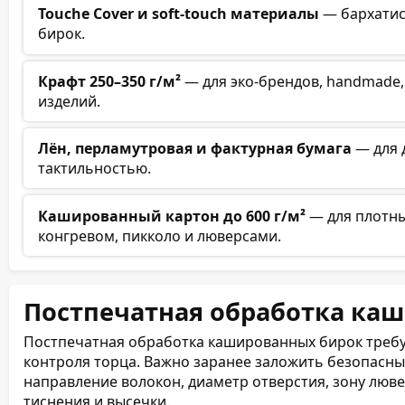
Touche Cover и soft-touch материалы
— бархатис
бирок.
Крафт 250–350 г/м²
— для эко-брендов, handmade,
изделий.
Лён, перламутровая и фактурная бумага
— для 
тактильностью.
Кашированный картон до 600 г/м²
— для плотны
конгревом, пикколо и люверсами.
Постпечатная обработка ка
Постпечатная обработка кашированных бирок требуе
контроля торца. Важно заранее заложить безопасны
направление волокон, диаметр отверстия, зону люве
тиснения и высечки.