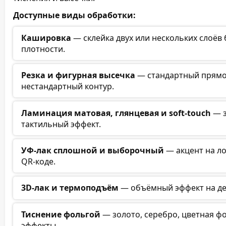
Доступные виды обработки:
Кашировка
— склейка двух или нескольких слоёв 
плотности.
Резка и фигурная высечка
— стандартный прямоу
нестандартный контур.
Ламинация матовая, глянцевая и soft-touch
— з
тактильный эффект.
УФ-лак сплошной и выборочный
— акцент на ло
QR-коде.
3D-лак и термоподъём
— объёмный эффект на де
Тиснение фольгой
— золото, серебро, цветная ф
эффекты.