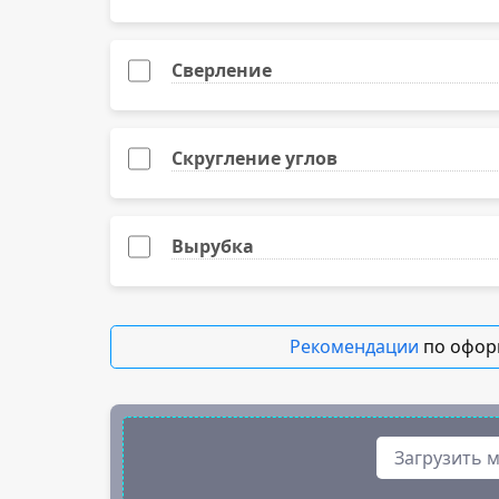
Extraprint высокобелая матовая (Китай), 350 г
Сверление
Калька, 150 гр.
Скругление углов
Вырубка
Рекомендации
по офор
Загрузить 